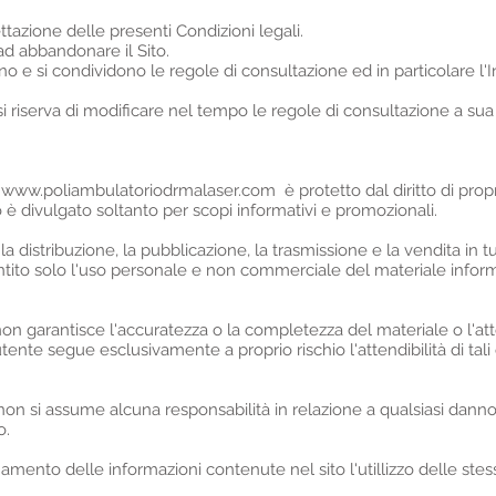
ttazione delle presenti Condizioni legali.
ad abbandonare il Sito.
o e si condividono le regole di consultazione ed in particolare l'I
si riserva di modificare nel tempo le regole di consultazione a sua
o
www.poliambulatoriodrmalaser.com
è protetto dal diritto di propr
o è divulgato soltanto per scopi informativi e promozionali.
la distribuzione, la pubblicazione, la trasmissione e la vendita in 
ntito solo l'uso personale e non commerciale del materiale inform
on garantisce l'accuratezza o la completezza del materiale o l'atten
ente segue esclusivamente a proprio rischio l'attendibilità di tali o
non si assume alcuna responsabilità in relazione a qualsiasi danno 
o.
amento delle informazioni contenute nel sito l'utillizzo delle ste