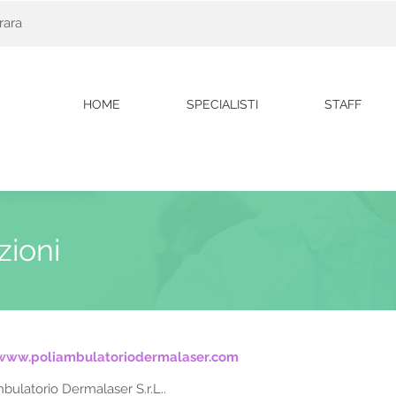
rara
HOME
SPECIALISTI
STAFF
zioni
www.poliambulatoriodermalaser.com
mbulatorio Dermalaser S.r.L..